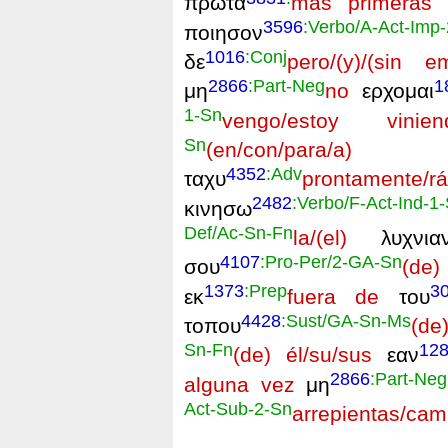
πρωτα
más primeras
ε
3596
:Verbo/A-Act-Imp
ποιησον
1016
:Conj
δε
pero/(y)/(sin e
2866
:Part-Neg
1
μη
no
ερχομαι
1-Sn
vengo/estoy vinien
Sn
(en/con/para/a) 
4352
:Adv
ταχυ
prontamente/r
2482
:Verbo/F-Act-Ind-1
κινησω
Def/Ac-Sn-Fn
la/(el)
λυχνια
4107
:Pro-Per/2-GA-Sn
σου
(de
1373
:Prep
3
εκ
fuera de
του
4428
:Sust/GA-Sn-Ms
τοπου
(de
Sn-Fn
12
(de) él/su/sus
εαν
2866
:Part-Neg
alguna vez
μη
Act-Sub-2-Sn
arrepientas/cam