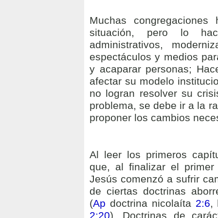
Muchas congregaciones h
situación, pero lo ha
administrativos, moderni
espectáculos y medios par
y acaparar personas; Hac
afectar su modelo instituci
no logran resolver su cris
problema, se debe ir a la ra
proponer los cambios neces
Al leer los primeros capí
que, al finalizar el primer
Jesús comenzó a sufrir cam
de ciertas doctrinas abor
(
Ap
doctrina nicolaíta
2:6
,
2:20
). Doctrinas de carác