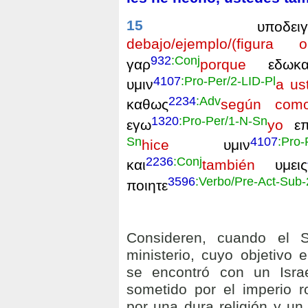
15
υποδει
debajo/ejemplo/(figu
932
:Conj
γαρ
porque
εδωκ
4107
:Pro-Per/2-LID-Pl
υμιν
a us
2234
:Adv
καθως
según como
1320
:Pro-Per/1-N-Sn
εγω
yo
επ
Sn
4107
:Pro-
hice
υμιν
2236
:Conj
και
también
υμεις
3596
:Verbo/Pre-Act-Sub-
ποιητε
Consideren, cuando el 
ministerio, cuyo objetivo e
se encontró con un Israe
sometido por el imperio r
por una dura religión y un