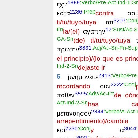
1989
:Verbo/Pre-Act-Ind-1-S
εχω
2286
:Prep
κατα
contra
σο
3207
:Con
ti/tu/tuyo/tuya
οτι
Fn
17
:Sust/Ac-
la/(el)
αγαπην
GA-Sn
(de) ti/tu/tuyo/tuya
τ
3831
:Adj/Ac-Sn-Fn-Sup
πρωτην
el principio)/(lo que es prin
Ind-2-Sn
dejaste ir
2913
:Verbo/Pre
5
μνημονευε
3222
:Conj
recordando
ουν
3595
:Adv/Ac-Int
ποθεν
de dón
Act-Ind-2-Sn
has caí
2844
:Verbo/A-Act
μετανοησον
arrepentimiento)/cambi
2236
:Conj
3044
και
y
τα
3831
: