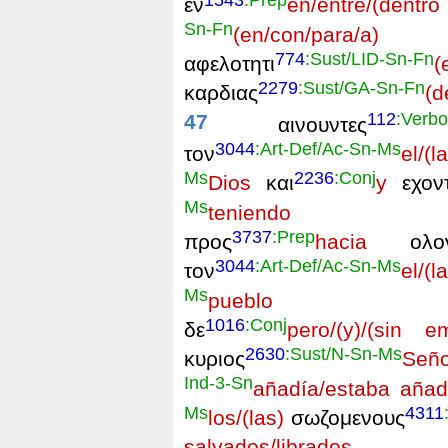
εν
en/entre/(dentro
Sn-Fn
(en/con/para/a) a
774
:Sust/LID-Sn-Fn
αφελοτητι
(
2279
:Sust/GA-Sn-Fn
καρδιας
(d
112
:Verbo
47
αινουντες
3044
:Art-Def/Ac-Sn-Ms
τον
el/(la
Ms
2236
:Conj
Dios
και
y
εχοντ
Ms
teniendo
χαρ
3737
:Prep
προς
hacia
ολο
3044
:Art-Def/Ac-Sn-Ms
τον
el/(la
Ms
pueblo
1016
:Conj
δε
pero/(y)/(sin e
2630
:Sust/N-Sn-Ms
κυριος
Seño
Ind-3-Sn
añadía/estaba añad
Ms
4311
los/(las)
σωζομενους
salvados/librados
κ