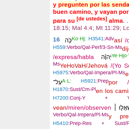
y
pregunten por las send
buen camino, y vayan por 
[de ustedes]
para su
alma
.
18:15; Mal 4:4; Mt 11:29; L
Ko·Hj:
H3541
:Adv
16
כֹּ֣ה
así
/d
H559
:Verbo/Qal-Perf/3-Sn-Ms
d
Ye·Hjo·
/expresa/habla
יְהוָ֡ה
Ms
YeHoVaH/Jehová
/(Yo S
H5975
:Verbo/Qal-Impera/Pl-Ms
e
A·L:
H5921
:Prep
עַל־
por
/p
H1870
:Sust/Cm-Pl
en los cam
H7200
:Conj-Y + Verbo/
ve
an
/mir
en
/observ
en
ַׁאֲל֣וּ ׀
Verbo/Qal-Impera/Pl-Ms
y pre
H5410
:Prep-Res + Sust/Pl