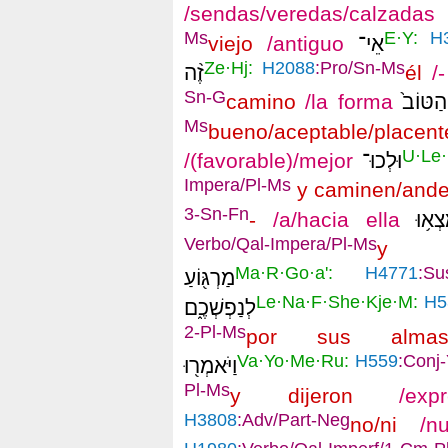
/sendas/veredas/calzadas
Ms
E·Y:
H3
viejo
/antiguo
אֵי־
Ze·Hj:
H2088
:Pro/Sn-Ms
זֶ֨ה
él
/-
Sn-G
camino
/
la forma
הַטּוֹב֙
Ms
buen
o
/aceptable/placent
U·Le·
/(favorable)/mejor
וּלְכוּ־
Impera/Pl-Ms
y camin
en/ande
3-Sn-Fn
-
/a/hacia ella
צְא֥וּ
Verbo/Qal-Impera/Pl-Ms
y e
Ma·R·Go·a':
H4771
:Su
מַרְגּ֖וֹעַ
Le·Na·F·She·Kje·M:
H5
לְנַפְשְׁכֶ֑ם
2-Pl-Ms
por
s
us alma
Va·Yo·Me·Ru:
H559
:Conj
וַיֹּאמְר֖וּ
Pl-Ms
y dijeron
/expres
H3808
:Adv/Part-Neg
no/ni
/nun