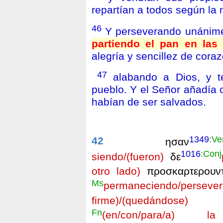
repartían a todos según la
46
Y perseverando unánime
partiendo el pan en las
alegría y sencillez de coraz
47
alabando a Dios, y t
pueblo. Y el Señor añadía c
habían de ser salvados.
1349
:Ve
42
ησαν
1016
:Conj
siendo/(fueron)
δε
otro lado)
προσκαρτερουντ
Ms
permaneciendo/perseve
firme)/(quedándose)
Fn
(en/con/para/a) la