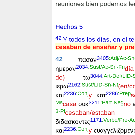
reuniones bien podemos le
Hechos 5
42
Y todos los días, en el t
cesaban de enseñar y pre
3405
:Adj/Ac-Sn
42
πασαν
2034
:Sust/Ac-Sn-Fn
ημεραν
día
3044
:Art-Def/LID-
de)
τω
2162
:Sust/LID-Sn-Nt
ιερω
(en/
2236
:Conj
2286
:Prep
και
y
κατ
s
Ms
3211
:Part-Neg
casa
ουκ
no
ε
3-Pl
cesaban/es
1171
:Verbo/Pre-A
διδασκοντες
2236
:Conj
και
y
ευαγγελιζομεν