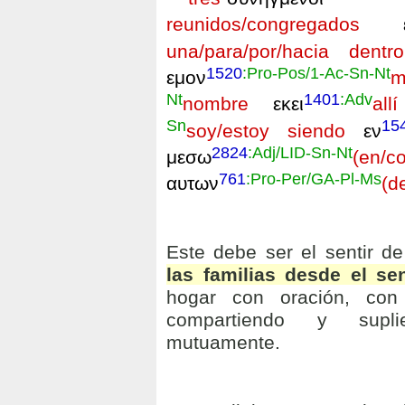
reunidos/congregados
ει
una/para/por/hacia dentro
1520
:Pro-Pos/1-Ac-Sn-Nt
εμον
m
Nt
1401
:Adv
nombre
εκει
allí
Sn
15
soy/estoy siendo
εν
2824
:Adj/LID-Sn-Nt
μεσω
(en/
761
:Pro-Per/GA-Pl-Ms
αυτων
(d
Este debe ser el sentir de
las familias desde el se
hogar con oración, con 
compartiendo y supli
mutuamente.