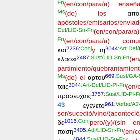
Fn
(en/con/para/a) enseñ
Ms
(de) los
αποστ
apóstoles/emisarios/envia
Def/LID-Sn-Fn
(en/con/para/a)
Fn
(en/con/para/a) comun
2236
:Conj
3044
:Art-Def
και
y
τη
2487
:Sust/LID-Sn-Fn
κλασει
(en
partimiento/quebrantamien
Ms
669
:Sust/GA
(de) el
αρτου
3044
:Art-Def/LID-Pl-Fn
ταις
(en
3757
:Sust/LID-Pl-F
προσευχαις
961
:Verbo/A2
43
εγενετο
ser/sucedió/vino/(aconteció)
1016
:Conj
δε
pero/(y)/(sin e
3405
:Adj/LID-Sn-Fn
παση
(en/
4844
:Sust/LID-Sn-Fn