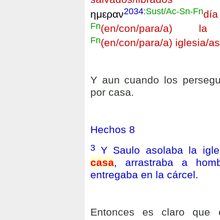
2034
:Sust/Ac-Sn-Fn
ημεραν
día
Fn
(en/con/para/a) la
ε
Fn
(en/con/para/a) iglesia/
Y aun cuando los persegu
por casa.
Hechos 8
3
Y Saulo asolaba la igl
casa
, arrastraba a hom
entregaba en la cárcel.
Entonces es claro que e