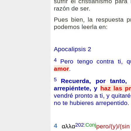
sufrir el cristianismo par
razón de ser.
Pues bien, la respuesta p
podemos leerla en:
Apocalipsis 2
4
Pero tengo contra ti,
amor
.
5
Recuerda, por tanto
arrepiéntete, y
haz las p
vendré pronto a ti, y quitaré
no te hubieres arrepentido.
202
:Conj
4
αλλα
pero/(y)/(s