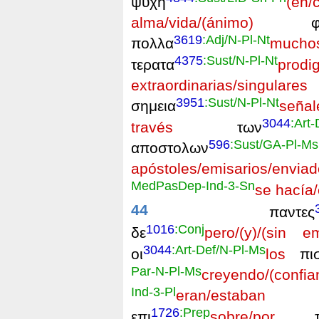
ψυχη
(en/
alma/vida/(ánimo)
φοβ
3619
:Adj/N-Pl-Nt
πολλα
mucho
4375
:Sust/N-Pl-Nt
τερατα
prodi
extraordinarias/singulare
3951
:Sust/N-Pl-Nt
σημεια
señal
3044
:Art
través
των
596
:Sust/GA-Pl-Ms
αποστολων
apóstoles/emisarios/envia
MedPasDep-Ind-3-Sn
se hacía/
44
παντες
1016
:Conj
δε
pero/(y)/(sin e
3044
:Art-Def/N-Pl-Ms
οι
los
πισ
Par-N-Pl-Ms
creyendo/(confia
Ind-3-Pl
eran/estaban
1726
:Prep
επι
sobre/por
τ