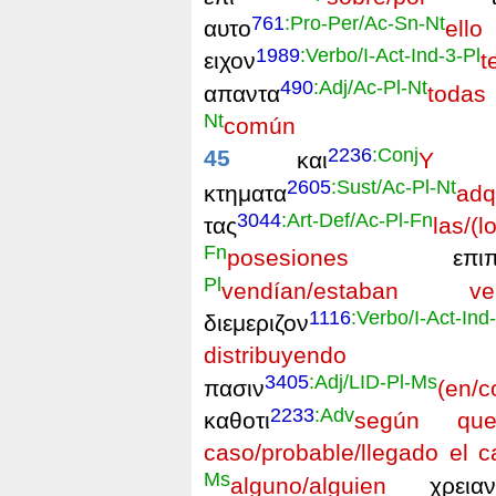
761
:Pro-Per/Ac-Sn-Nt
αυτο
ello
1989
:Verbo/I-Act-Ind-3-Pl
ειχον
t
490
:Adj/Ac-Pl-Nt
απαντα
todas 
Nt
común
2236
:Conj
45
και
Y
τ
2605
:Sust/Ac-Pl-Nt
κτηματα
adq
3044
:Art-Def/Ac-Pl-Fn
τας
las/(l
Fn
posesiones
επιπρα
Pl
vendían/estaban ven
1116
:Verbo/I-Act-Ind
διεμεριζον
distribuyendo
αυ
3405
:Adj/LID-Pl-Ms
πασιν
(en/
2233
:Adv
καθοτι
según qu
caso/probable/llegado el 
Ms
alguno/alguien
χρειαν