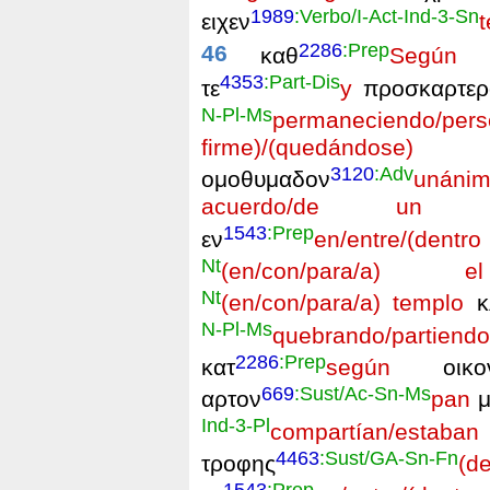
1989
:Verbo/I-Act-Ind-3-Sn
ειχεν
t
2286
:Prep
46
καθ
Según
η
4353
:Part-Dis
τε
y
προσκαρτερ
N-Pl-Ms
permaneciendo/pers
firme)/(quedándose)
3120
:Adv
ομοθυμαδον
unáni
acuerdo/de un mi
1543
:Prep
εν
en/entre/(dentro
Nt
(en/con/para/a) el
Nt
(en/con/para/a) templo
κ
N-Pl-Ms
quebrando/partiendo
2286
:Prep
κατ
según
οικο
669
:Sust/Ac-Sn-Ms
αρτον
pan
μ
Ind-3-Pl
compartían/estaban
4463
:Sust/GA-Sn-Fn
τροφης
(
1543
:Prep