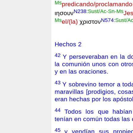
Ms
predicando/proclamand
N238
:Sust/Ac-Sn-Ms
ιησουν
Je
Ms
N574
:Sust/A
el/(la)
χριστον
Hechos 2
42
Y perseveraban en la do
la comunión unos con otros
y en las oraciones.
43
Y sobrevino temor a tod
maravillas [prodigios, cosa
eran hechas por los apósto
44
Todos los que habían 
tenían en común todas las 
45
y vendían sus propie