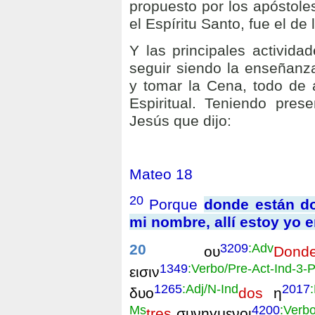
propuesto por los apóstole
el Espíritu Santo, fue el de 
Y las principales activida
seguir siendo la enseñanza,
y tomar la Cena, todo de 
Espiritual. Teniendo pres
Jesús que dijo:
Mateo 18
20
Porque
donde están d
mi nombre, allí estoy yo 
3209
:Adv
20
ου
Dond
1349
:Verbo/Pre-Act-Ind-3-P
εισιν
1265
:Adj/N-Ind
2017
δυο
dos
η
Ms
4200
:Verb
tres
συνηγμενοι