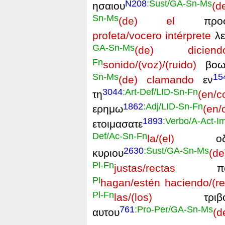
N208
:Sust/GA-Sn-Ms
ησαιου
(d
Sn-Ms
(de) el
προφη
profeta/vocero intérprete
λε
GA-Sn-Ms
(de) diciend
Fn
sonido/(voz)/(ruido)
βοων
Sn-Ms
15
(de) clamando
εν
3044
:Art-Def/LID-Sn-Fn
τη
(en/
1862
:Adj/LID-Sn-Fn
ερημω
(en
1893
:Verbo/A-Act-I
ετοιμασατε
Def/Ac-Sn-Fn
la/(el)
οδο
2630
:Sust/GA-Sn-Ms
κυριου
(de
Pl-Fn
justas/rectas
ποιε
Pl
hagan/estén haciendo/(re
Pl-Fn
las/(los)
τριβο
761
:Pro-Per/GA-Sn-Ms
αυτου
(d