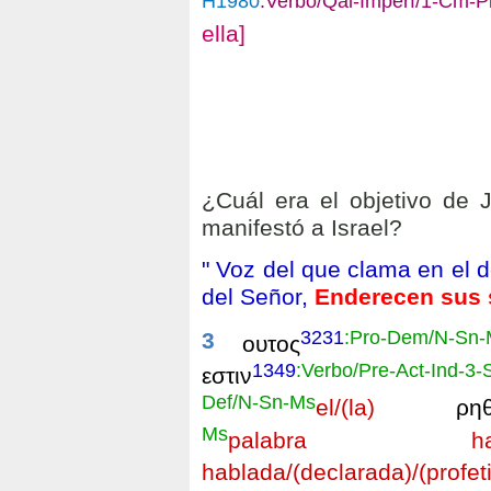
H1980
:Verbo/Qal-Imperf/1-Cm-P
ella]
¿Cuál era el objetivo de 
manifestó a Israel?
"
Voz del que clama en el d
del Señor,
Enderecen sus
3231
:Pro-Dem/N-Sn-
3
ουτος
1349
:Verbo/Pre-Act-Ind-3-
εστιν
Def/N-Sn-Ms
el/(la)
ρηθε
Ms
palabra ha
hablada/(declarada)/(profet